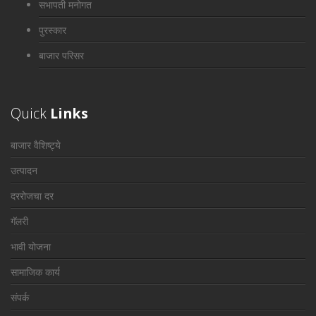
सभापती मनोगत
पुरस्कार
बाजार परिसर
Quick
Links
बाजार वैशिष्ट्ये
उत्पादन
दररोजचा दर
गॅलरी
भावी योजना
सामाजिक कार्य
संपर्क