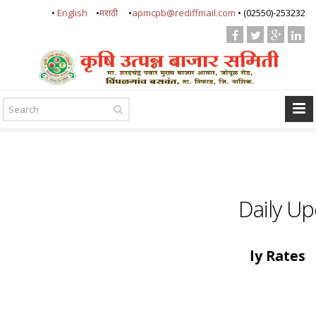
•
English
•
मराठी
•
apmcpb@rediffmail.com
• (02550)-253232
Daily U
Daily Rates 