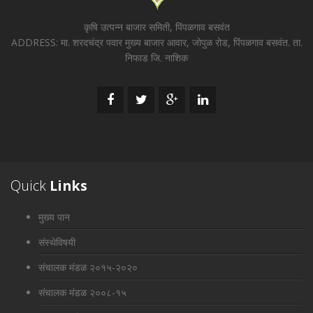
कृषि उत्पन्न बाजार समिती, पिंपळगाव बसवंत
ADDRESS: मा. शरदचंद्र पवार मुख्य बाजार आवार, जोपुळ रोड, पिंपळगाव बसवंत. ता.
निफाड जि. नाशिक
Quick
Links
मुख्य पान
संस्थेविषयी
संचालक मंडळ २०१५-२०२०
संचालक मंडळ २००८-१५