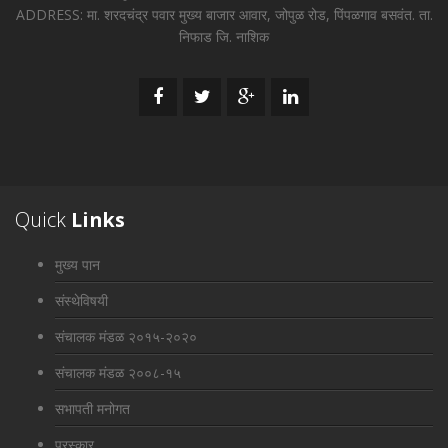
ADDRESS: मा. शरदचंद्र पवार मुख्य बाजार आवार, जोपुळ रोड, पिंपळगाव बसवंत. ता.
निफाड जि. नाशिक
Quick
Links
मुख्य पान
संस्थेविषयी
संचालक मंडळ २०१५-२०२०
संचालक मंडळ २००८-१५
सभापती मनोगत
पुरस्कार