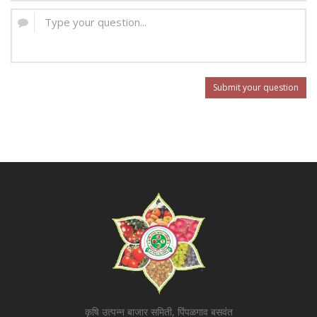
Submit your question
कृषि उत्पन्न बाजार समिती, पिंपळगाव बसवंत