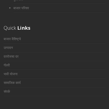
बाजार परिसर
Quick
Links
बाजार वैशिष्ट्ये
उत्पादन
दररोजचा दर
गॅलरी
भावी योजना
सामाजिक कार्य
संपर्क